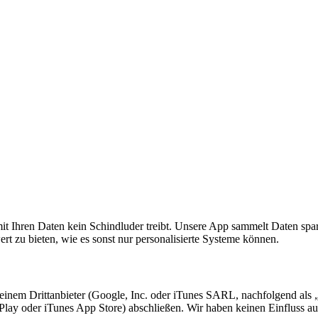
 mit Ihren Daten kein Schindluder treibt. Unsere App sammelt Daten spa
rt zu bieten, wie es sonst nur personalisierte Systeme können.
einem Drittanbieter (Google, Inc. oder iTunes SARL, nachfolgend als „
ay oder iTunes App Store) abschließen. Wir haben keinen Einfluss auf 