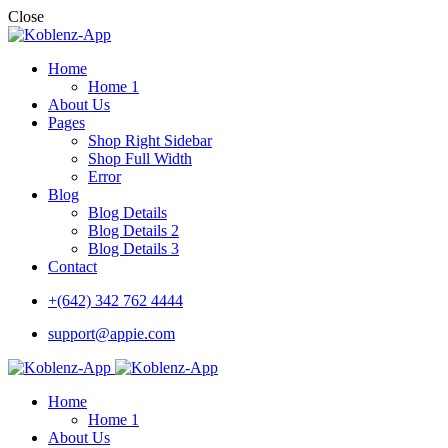
Close
Home
Home 1
About Us
Pages
Shop Right Sidebar
Shop Full Width
Error
Blog
Blog Details
Blog Details 2
Blog Details 3
Contact
+(642) 342 762 4444
support@appie.com
Home
Home 1
About Us